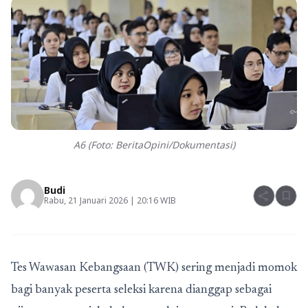
A6 (Foto: BeritaOpini/Dokumentasi)
Budi
share
bookmark
Rabu, 21 Januari 2026 | 20:16 WIB
Tes Wawasan Kebangsaan (TWK) sering menjadi momok
bagi banyak peserta seleksi karena dianggap sebagai