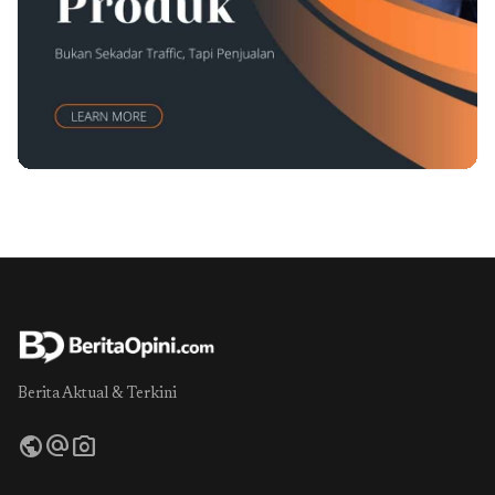
Berita Aktual & Terkini
public
alternate_email
photo_camera