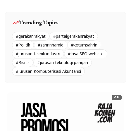
trending_up
Trending Topics
#gerakanrakyat
#partaigerakanrakyat
#Politik
#sahrinhamid
#ketumsahrin
#jurusan teknik industri
#Jasa SEO website
#Bisnis
#jurusan teknologi pangan
#jurusan Komputerisasi Akuntansi
AD