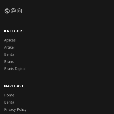
public
alternate_email
photo_camera
KATEGORI
Aplikasi
Artikel
Berita
Bisnis
Bisnis Digital
NAVIGASI
Home
Berita
Privacy Policy