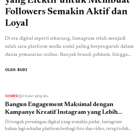
yang Efektif untuk Membuat
Followers Semakin Aktif dan
Loyal
Di era digital seperti sekarang, Instagram telah menjadi
salah satu platform media sosial paling berpengaruh dalam
dunia pemasaran online. Banyak brand, pebisnis, hingga
content creator berlomba-lomba menarik perhatian
OLEH: BUDI
audiens melalui konten yang menarik dan unik. Namun,
memiliki ribuan followers saja tidak cukup jika akun Anda
minim interaksi. Karena itulah, penerapan kampanye
kreatif instagram menjadi strategi ...
Read more
SOSMED
3 bulan yang lalu
schedule
Bangun Engagement Maksimal dengan
Kampanye Kreatif Instagram yang Lebih
Menarik dan Efektif
Di tengah persaingan digital yang semakin padat, Instagram
bukan lagi sekadar platform berbagi foto dan video, tetapi telah
berkembang menjadi ruang utama bagi brand, bisnis, dan kreator