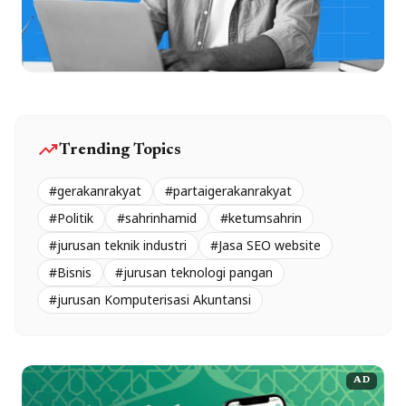
trending_up
Trending Topics
#gerakanrakyat
#partaigerakanrakyat
#Politik
#sahrinhamid
#ketumsahrin
#jurusan teknik industri
#Jasa SEO website
#Bisnis
#jurusan teknologi pangan
#jurusan Komputerisasi Akuntansi
AD